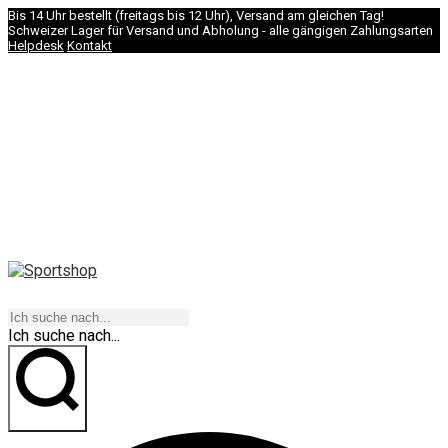
Bis 14 Uhr bestellt (freitags bis 12 Uhr), Versand am gleichen Tag!
Schweizer Lager für Versand und Abholung - alle gängigen Zahlungsarten
Helpdesk
Kontakt
NAVIGATION
Ich suche nach...
los geht's!