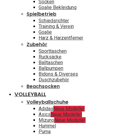
Socken
Goalie Bekleidung
Spielbetrieb
Schiedsrichter
Training & Verein
Goalie
Harz & Harzentferner
Zubehör
Sporttaschen
Rucksäcke
Balltaschen
Ballpumpen
Bidons & Diverses
Duschzubehör
Beachsocken
VOLLEYBALL
Volleyballschuhe
Adidas
Neue Modelle!
Asics
Neue Modelle!
Mizuno
Neue Modelle!
Hummel
Puma