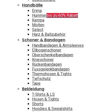
Handbälle
Erima
Hummel
bis zu 60% Rabatt
Kempa
Molten
Select
Harz & Ballzubehör
Schoner & Bandagen
Handbandagen & Armsleeves
Ellbogenschoner
Oberschenkelbandagen
Knieschoner
Rückenbandagen
Fussgelenkbandagen
Thermohosen & Tights
Tiefschutz
Tape
Bekleidung
T-Shirts & LS
Hosen & Tights
Shorts
Hoodies & Sweatshirts