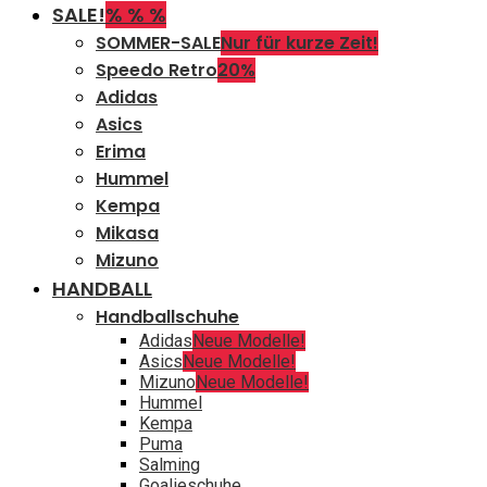
SALE!
% % %
SOMMER-SALE
Nur für kurze Zeit!
Speedo Retro
20%
Adidas
Asics
Erima
Hummel
Kempa
Mikasa
Mizuno
HANDBALL
Handballschuhe
Adidas
Neue Modelle!
Asics
Neue Modelle!
Mizuno
Neue Modelle!
Hummel
Kempa
Puma
Salming
Goalieschuhe