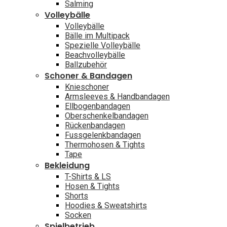
Salming
Volleybälle
Volleybälle
Bälle im Multipack
Spezielle Volleybälle
Beachvolleybälle
Ballzubehör
Schoner & Bandagen
Knieschoner
Armsleeves & Handbandagen
Ellbogenbandagen
Oberschenkelbandagen
Rückenbandagen
Fussgelenkbandagen
Thermohosen & Tights
Tape
Bekleidung
T-Shirts & LS
Hosen & Tights
Shorts
Hoodies & Sweatshirts
Socken
Spielbetrieb