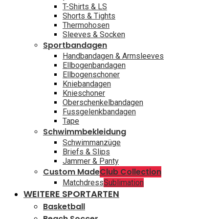
T-Shirts & LS
Shorts & Tights
Thermohosen
Sleeves & Socken
Sportbandagen
Handbandagen & Armsleeves
Ellbogenbandagen
Ellbogenschoner
Kniebandagen
Knieschoner
Oberschenkelbandagen
Fussgelenkbandagen
Tape
Schwimmbekleidung
Schwimmanzüge
Briefs & Slips
Jammer & Panty
Custom Made
Club Collection
Matchdress
Sublimation
WEITERE SPORTARTEN
Basketball
Beach Soccer