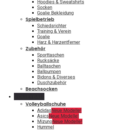
Hoodies & Sweatshirts
Socken
Goalie Bekleidung
Spielbetrieb
Schiedsrichter
Training & Verein
Goalie
Harz & Harzentferner
Zubehör
Sporttaschen
Rucksäcke
Balltaschen
Ballpumpen
Bidons & Diverses
Duschzubehör
Beachsocken
VOLLEYBALL
Volleyballschuhe
Adidas
Neue Modelle!
Asics
Neue Modelle!
Mizuno
Neue Modelle!
Hummel