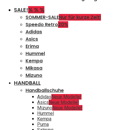
SALE!
% % %
SOMMER-SALE
Nur für kurze Zeit!
Speedo Retro
20%
Adidas
Asics
Erima
Hummel
Kempa
Mikasa
Mizuno
HANDBALL
Handballschuhe
Adidas
Neue Modelle!
Asics
Neue Modelle!
Mizuno
Neue Modelle!
Hummel
Kempa
Puma
Salming