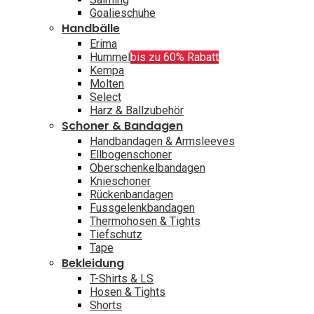
Goalieschuhe
Handbälle
Erima
Hummel
bis zu 60% Rabatt
Kempa
Molten
Select
Harz & Ballzubehör
Schoner & Bandagen
Handbandagen & Armsleeves
Ellbogenschoner
Oberschenkelbandagen
Knieschoner
Rückenbandagen
Fussgelenkbandagen
Thermohosen & Tights
Tiefschutz
Tape
Bekleidung
T-Shirts & LS
Hosen & Tights
Shorts