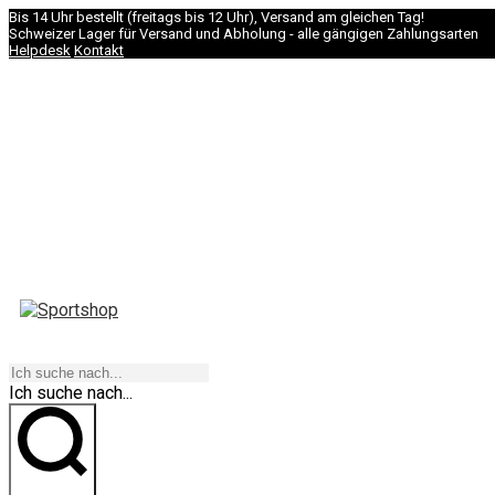
Bis 14 Uhr bestellt (freitags bis 12 Uhr), Versand am gleichen Tag!
Schweizer Lager für Versand und Abholung - alle gängigen Zahlungsarten
Helpdesk
Kontakt
NAVIGATION
Ich suche nach...
los geht's!