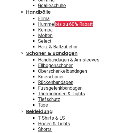
Goalieschuhe
Handbälle
Erima
Hummel
bis zu 60% Rabatt
Kempa
Molten
Select
Harz & Ballzubehör
Schoner & Bandagen
Handbandagen & Armsleeves
Ellbogenschoner
Oberschenkelbandagen
Knieschoner
Rückenbandagen
Fussgelenkbandagen
Thermohosen & Tights
Tiefschutz
Tape
Bekleidung
T-Shirts & LS
Hosen & Tights
Shorts