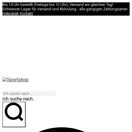
Bis 14 Uhr bestellt (freitags bis 12 Uhr), Versand am gleichen Tag!
Schweizer Lager für Versand und Abholung - alle gängigen Zahlungsarten
Helpdesk
Kontakt
NAVIGATION
Ich suche nach...
los geht's!