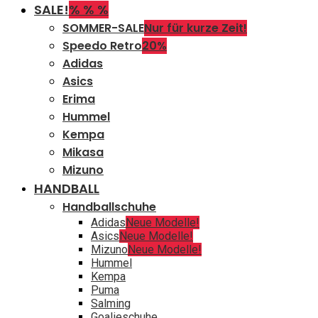
SALE!
% % %
SOMMER-SALE
Nur für kurze Zeit!
Speedo Retro
20%
Adidas
Asics
Erima
Hummel
Kempa
Mikasa
Mizuno
HANDBALL
Handballschuhe
Adidas
Neue Modelle!
Asics
Neue Modelle!
Mizuno
Neue Modelle!
Hummel
Kempa
Puma
Salming
Goalieschuhe