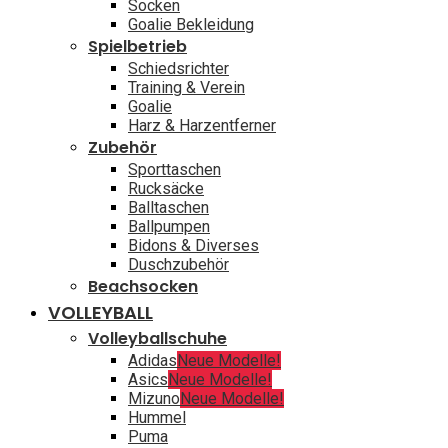
Socken
Goalie Bekleidung
Spielbetrieb
Schiedsrichter
Training & Verein
Goalie
Harz & Harzentferner
Zubehör
Sporttaschen
Rucksäcke
Balltaschen
Ballpumpen
Bidons & Diverses
Duschzubehör
Beachsocken
VOLLEYBALL
Volleyballschuhe
Adidas
Neue Modelle!
Asics
Neue Modelle!
Mizuno
Neue Modelle!
Hummel
Puma