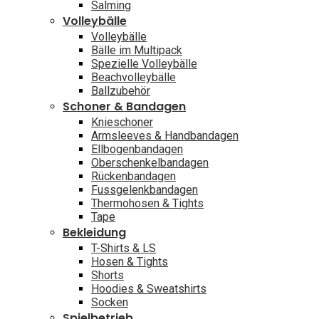
Salming
Volleybälle
Volleybälle
Bälle im Multipack
Spezielle Volleybälle
Beachvolleybälle
Ballzubehör
Schoner & Bandagen
Knieschoner
Armsleeves & Handbandagen
Ellbogenbandagen
Oberschenkelbandagen
Rückenbandagen
Fussgelenkbandagen
Thermohosen & Tights
Tape
Bekleidung
T-Shirts & LS
Hosen & Tights
Shorts
Hoodies & Sweatshirts
Socken
Spielbetrieb