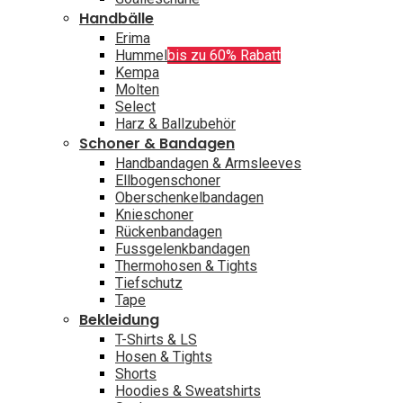
Handbälle
Erima
Hummel
bis zu 60% Rabatt
Kempa
Molten
Select
Harz & Ballzubehör
Schoner & Bandagen
Handbandagen & Armsleeves
Ellbogenschoner
Oberschenkelbandagen
Knieschoner
Rückenbandagen
Fussgelenkbandagen
Thermohosen & Tights
Tiefschutz
Tape
Bekleidung
T-Shirts & LS
Hosen & Tights
Shorts
Hoodies & Sweatshirts