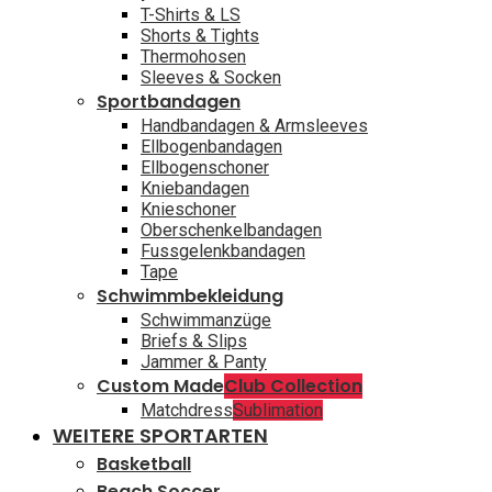
T-Shirts & LS
Shorts & Tights
Thermohosen
Sleeves & Socken
Sportbandagen
Handbandagen & Armsleeves
Ellbogenbandagen
Ellbogenschoner
Kniebandagen
Knieschoner
Oberschenkelbandagen
Fussgelenkbandagen
Tape
Schwimmbekleidung
Schwimmanzüge
Briefs & Slips
Jammer & Panty
Custom Made
Club Collection
Matchdress
Sublimation
WEITERE SPORTARTEN
Basketball
Beach Soccer