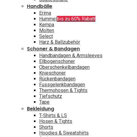
Handbälle
Erima
Hummel
bis zu 60% Rabatt
Kempa
Molten
Select
Harz & Ballzubehör
Schoner & Bandagen
Handbandagen & Armsleeves
Ellbogenschoner
Oberschenkelbandagen
Knieschoner
Rückenbandagen
Fussgelenkbandagen
Thermohosen & Tights
Tiefschutz
Tape
Bekleidung
T-Shirts & LS
Hosen & Tights
Shorts
Hoodies & Sweatshirts