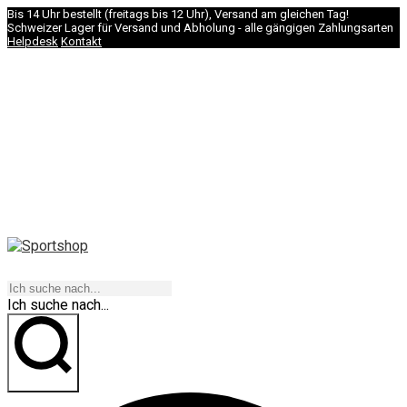
Bis 14 Uhr bestellt (freitags bis 12 Uhr), Versand am gleichen Tag!
Schweizer Lager für Versand und Abholung - alle gängigen Zahlungsarten
Helpdesk
Kontakt
NAVIGATION
Ich suche nach...
los geht's!