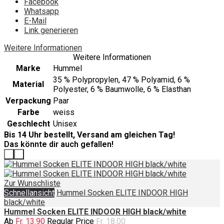
Facebook
Whatsapp
E-Mail
Link generieren
Weitere Informationen
Weitere Informationen
Marke
Hummel
35 % Polypropylen, 47 % Polyamid, 6 %
Material
Polyester, 6 % Baumwolle, 6 % Elasthan
Verpackung
Paar
Farbe
weiss
Geschlecht
Unisex
Bis 14 Uhr bestellt, Versand am gleichen Tag!
Das könnte dir auch gefallen!
‹
›
Zur Wunschliste
Schnellansicht
Hummel Socken ELITE INDOOR HIGH
black/white
Hummel Socken ELITE INDOOR HIGH black/white
Ab
Fr. 13.90
Regular Price
Fr. 18.00