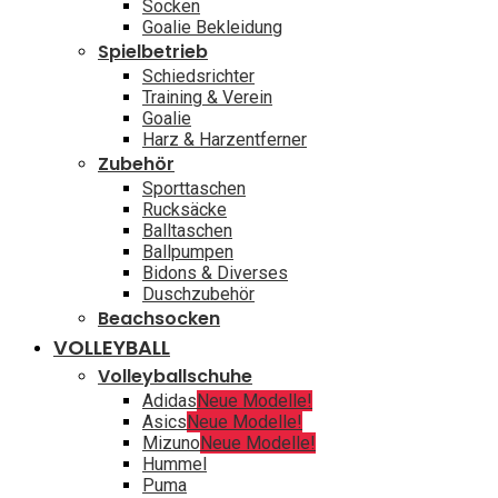
Socken
Goalie Bekleidung
Spielbetrieb
Schiedsrichter
Training & Verein
Goalie
Harz & Harzentferner
Zubehör
Sporttaschen
Rucksäcke
Balltaschen
Ballpumpen
Bidons & Diverses
Duschzubehör
Beachsocken
VOLLEYBALL
Volleyballschuhe
Adidas
Neue Modelle!
Asics
Neue Modelle!
Mizuno
Neue Modelle!
Hummel
Puma