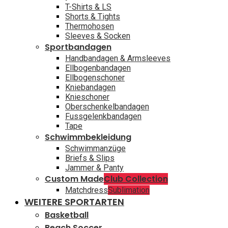
T-Shirts & LS
Shorts & Tights
Thermohosen
Sleeves & Socken
Sportbandagen
Handbandagen & Armsleeves
Ellbogenbandagen
Ellbogenschoner
Kniebandagen
Knieschoner
Oberschenkelbandagen
Fussgelenkbandagen
Tape
Schwimmbekleidung
Schwimmanzüge
Briefs & Slips
Jammer & Panty
Custom Made
Club Collection
Matchdress
Sublimation
WEITERE SPORTARTEN
Basketball
Beach Soccer