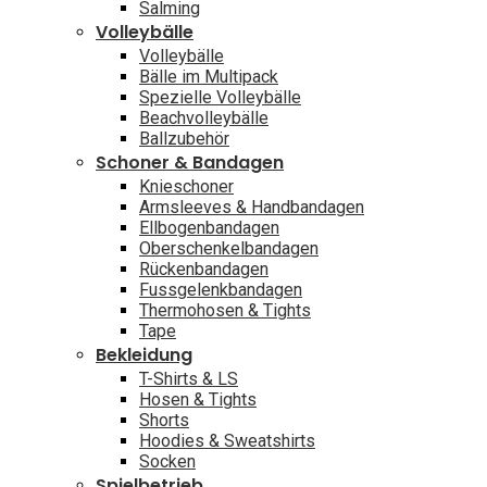
Salming
Volleybälle
Volleybälle
Bälle im Multipack
Spezielle Volleybälle
Beachvolleybälle
Ballzubehör
Schoner & Bandagen
Knieschoner
Armsleeves & Handbandagen
Ellbogenbandagen
Oberschenkelbandagen
Rückenbandagen
Fussgelenkbandagen
Thermohosen & Tights
Tape
Bekleidung
T-Shirts & LS
Hosen & Tights
Shorts
Hoodies & Sweatshirts
Socken
Spielbetrieb