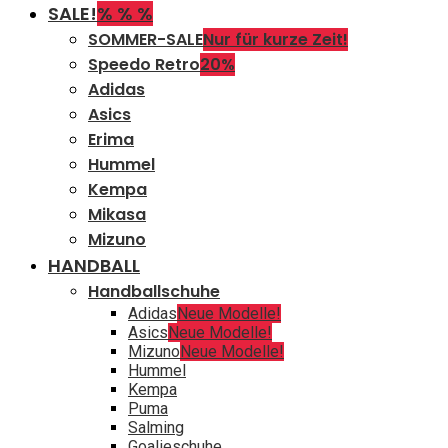
SALE!
% % %
SOMMER-SALE
Nur für kurze Zeit!
Speedo Retro
20%
Adidas
Asics
Erima
Hummel
Kempa
Mikasa
Mizuno
HANDBALL
Handballschuhe
Adidas
Neue Modelle!
Asics
Neue Modelle!
Mizuno
Neue Modelle!
Hummel
Kempa
Puma
Salming
Goalieschuhe