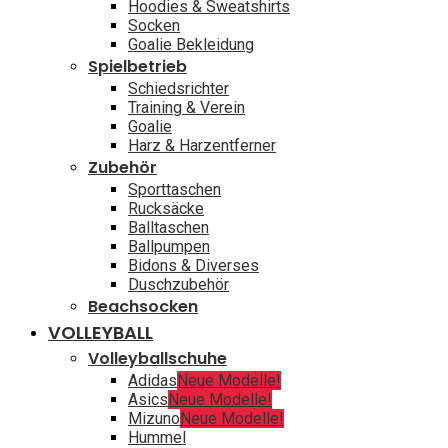
Hoodies & Sweatshirts
Socken
Goalie Bekleidung
Spielbetrieb
Schiedsrichter
Training & Verein
Goalie
Harz & Harzentferner
Zubehör
Sporttaschen
Rucksäcke
Balltaschen
Ballpumpen
Bidons & Diverses
Duschzubehör
Beachsocken
VOLLEYBALL
Volleyballschuhe
Adidas
Neue Modelle!
Asics
Neue Modelle!
Mizuno
Neue Modelle!
Hummel