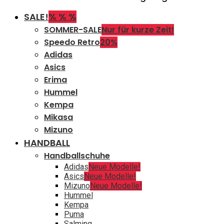
SALE!
% % %
SOMMER-SALE
Nur für kurze Zeit!
Speedo Retro
20%
Adidas
Asics
Erima
Hummel
Kempa
Mikasa
Mizuno
HANDBALL
Handballschuhe
Adidas
Neue Modelle!
Asics
Neue Modelle!
Mizuno
Neue Modelle!
Hummel
Kempa
Puma
Salming