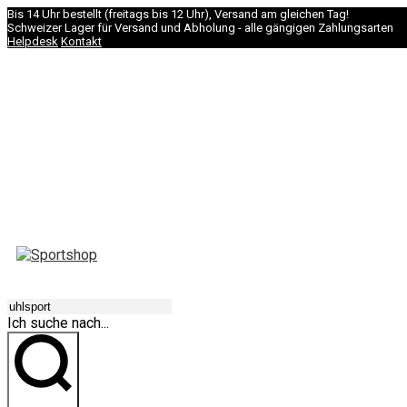
Bis 14 Uhr bestellt (freitags bis 12 Uhr), Versand am gleichen Tag!
Schweizer Lager für Versand und Abholung - alle gängigen Zahlungsarten
Helpdesk
Kontakt
NAVIGATION
Ich suche nach...
los geht's!