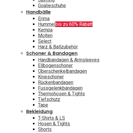
Goalieschuhe
Handbälle
Erima
Hummel
bis zu 60% Rabatt
Kempa
Molten
Select
Harz & Ballzubehör
Schoner & Bandagen
Handbandagen & Armsleeves
Ellbogenschoner
Oberschenkelbandagen
Knieschoner
Rückenbandagen
Fussgelenkbandagen
Thermohosen & Tights
Tiefschutz
Tape
Bekleidung
T-Shirts & LS
Hosen & Tights
Shorts