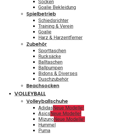
Socken
Goalie Bekleidung
Spielbetrieb
Schiedsrichter
Training & Verein
Goalie
Harz & Harzentferner
Zubehör
Sporttaschen
Rucksäcke
Balltaschen
Ballpumpen
Bidons & Diverses
Duschzubehör
Beachsocken
VOLLEYBALL
Volleyballschuhe
Adidas
Neue Modelle!
Asics
Neue Modelle!
Mizuno
Neue Modelle!
Hummel
Puma