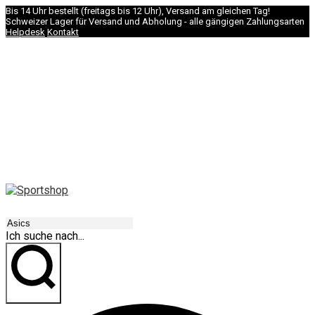
Bis 14 Uhr bestellt (freitags bis 12 Uhr), Versand am gleichen Tag!
Schweizer Lager für Versand und Abholung - alle gängigen Zahlungsarten
Helpdesk
Kontakt
NAVIGATION
Ich suche nach...
los geht's!