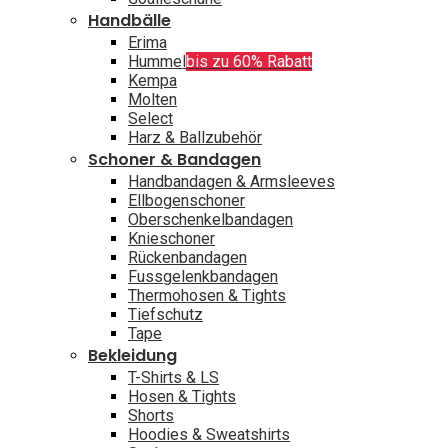
Handbälle
Erima
Hummel
bis zu 60% Rabatt
Kempa
Molten
Select
Harz & Ballzubehör
Schoner & Bandagen
Handbandagen & Armsleeves
Ellbogenschoner
Oberschenkelbandagen
Knieschoner
Rückenbandagen
Fussgelenkbandagen
Thermohosen & Tights
Tiefschutz
Tape
Bekleidung
T-Shirts & LS
Hosen & Tights
Shorts
Hoodies & Sweatshirts