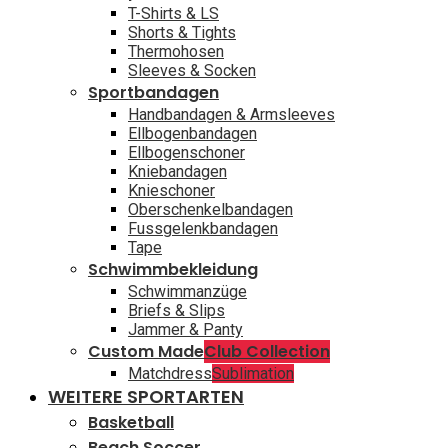
T-Shirts & LS
Shorts & Tights
Thermohosen
Sleeves & Socken
Sportbandagen
Handbandagen & Armsleeves
Ellbogenbandagen
Ellbogenschoner
Kniebandagen
Knieschoner
Oberschenkelbandagen
Fussgelenkbandagen
Tape
Schwimmbekleidung
Schwimmanzüge
Briefs & Slips
Jammer & Panty
Custom Made
Club Collection
Matchdress
Sublimation
WEITERE SPORTARTEN
Basketball
Beach Soccer