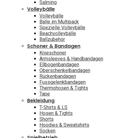
Salming
Volleybälle
Volleybälle
Bälle im Multipack
Spezielle Volleybälle
Beachvolleybälle
Ballzubehör
Schoner & Bandagen
Knieschoner
Armsleeves & Handbandagen
Ellbogenbandagen
Oberschenkelbandagen
Rückenbandagen
Fussgelenkbandagen
Thermohosen & Tights
Tape
Bekleidung
T-Shirts & LS
Hosen & Tights
Shorts
Hoodies & Sweatshirts
Socken
Spielbetrieb