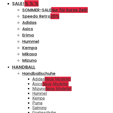
SALE!
% % %
SOMMER-SALE
Nur für kurze Zeit!
Speedo Retro
20%
Adidas
Asics
Erima
Hummel
Kempa
Mikasa
Mizuno
HANDBALL
Handballschuhe
Adidas
Neue Modelle!
Asics
Neue Modelle!
Mizuno
Neue Modelle!
Hummel
Kempa
Puma
Salming
Goalieschuhe