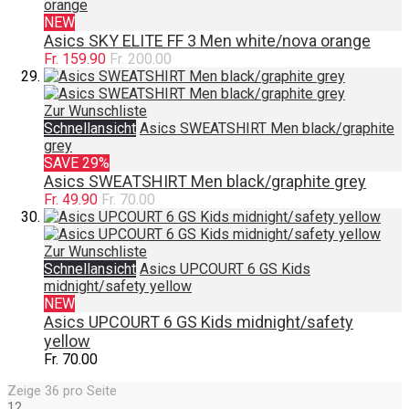
orange
NEW
Asics SKY ELITE FF 3 Men white/nova orange
Fr. 159.90
Fr. 200.00
Zur Wunschliste
Schnellansicht
Asics SWEATSHIRT Men black/graphite
grey
SAVE 29%
Asics SWEATSHIRT Men black/graphite grey
Fr. 49.90
Fr. 70.00
Zur Wunschliste
Schnellansicht
Asics UPCOURT 6 GS Kids
midnight/safety yellow
NEW
Asics UPCOURT 6 GS Kids midnight/safety
yellow
Fr. 70.00
Zeige
36
pro Seite
12