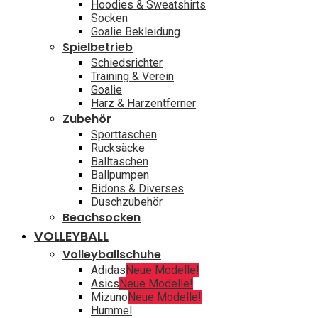
Hoodies & Sweatshirts
Socken
Goalie Bekleidung
Spielbetrieb
Schiedsrichter
Training & Verein
Goalie
Harz & Harzentferner
Zubehör
Sporttaschen
Rucksäcke
Balltaschen
Ballpumpen
Bidons & Diverses
Duschzubehör
Beachsocken
VOLLEYBALL
Volleyballschuhe
Adidas
Neue Modelle!
Asics
Neue Modelle!
Mizuno
Neue Modelle!
Hummel