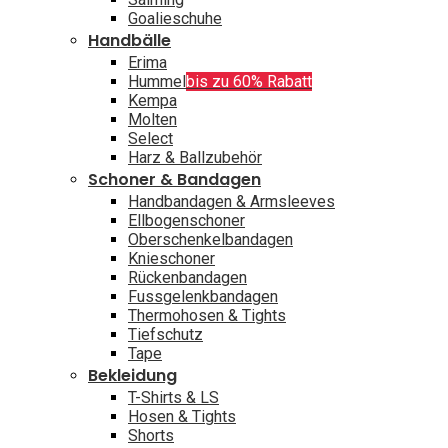
Goalieschuhe
Handbälle
Erima
Hummel
bis zu 60% Rabatt
Kempa
Molten
Select
Harz & Ballzubehör
Schoner & Bandagen
Handbandagen & Armsleeves
Ellbogenschoner
Oberschenkelbandagen
Knieschoner
Rückenbandagen
Fussgelenkbandagen
Thermohosen & Tights
Tiefschutz
Tape
Bekleidung
T-Shirts & LS
Hosen & Tights
Shorts