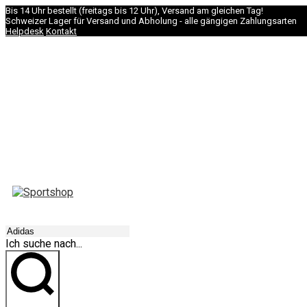
Bis 14 Uhr bestellt (freitags bis 12 Uhr), Versand am gleichen Tag!
Schweizer Lager für Versand und Abholung - alle gängigen Zahlungsarten
Helpdesk
Kontakt
NAVIGATION
Ich suche nach...
los geht's!