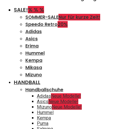
SALE!
% % %
SOMMER-SALE
Nur für kurze Zeit!
Speedo Retro
20%
Adidas
Asics
Erima
Hummel
Kempa
Mikasa
Mizuno
HANDBALL
Handballschuhe
Adidas
Neue Modelle!
Asics
Neue Modelle!
Mizuno
Neue Modelle!
Hummel
Kempa
Puma
Salming