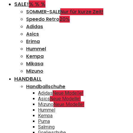
SALE!
% % %
SOMMER-SALE
Nur für kurze Zeit!
Speedo Retro
20%
Adidas
Asics
Erima
Hummel
Kempa
Mikasa
Mizuno
HANDBALL
Handballschuhe
Adidas
Neue Modelle!
Asics
Neue Modelle!
Mizuno
Neue Modelle!
Hummel
Kempa
Puma
Salming
Goalieschuhe