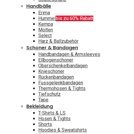
Handbälle
Erima
Hummel
bis zu 60% Rabatt
Kempa
Molten
Select
Harz & Ballzubehör
Schoner & Bandagen
Handbandagen & Armsleeves
Ellbogenschoner
Oberschenkelbandagen
Knieschoner
Rückenbandagen
Fussgelenkbandagen
Thermohosen & Tights
Tiefschutz
Tape
Bekleidung
T-Shirts & LS
Hosen & Tights
Shorts
Hoodies & Sweatshirts