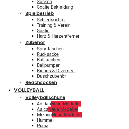
Socken
Goalie Bekleidung
Spielbetrieb
Schiedsrichter
Training & Verein
Goalie
Harz & Harzentferner
Zubehör
Sporttaschen
Rucksäcke
Balltaschen
Ballpumpen
Bidons & Diverses
Duschzubehör
Beachsocken
VOLLEYBALL
Volleyballschuhe
Adidas
Neue Modelle!
Asics
Neue Modelle!
Mizuno
Neue Modelle!
Hummel
Puma