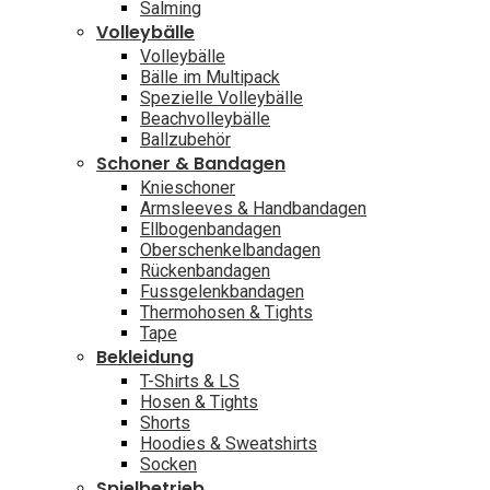
Salming
Volleybälle
Volleybälle
Bälle im Multipack
Spezielle Volleybälle
Beachvolleybälle
Ballzubehör
Schoner & Bandagen
Knieschoner
Armsleeves & Handbandagen
Ellbogenbandagen
Oberschenkelbandagen
Rückenbandagen
Fussgelenkbandagen
Thermohosen & Tights
Tape
Bekleidung
T-Shirts & LS
Hosen & Tights
Shorts
Hoodies & Sweatshirts
Socken
Spielbetrieb