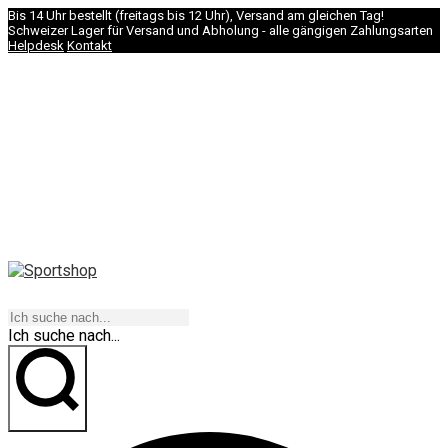
Bis 14 Uhr bestellt (freitags bis 12 Uhr), Versand am gleichen Tag!
Schweizer Lager für Versand und Abholung - alle gängigen Zahlungsarten
Helpdesk
Kontakt
NAVIGATION
Ich suche nach...
los geht's!