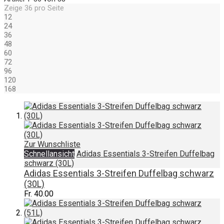
Zeige
36
pro Seite
12
24
36
48
60
72
96
120
168
Zur Wunschliste
Schnellansicht
Adidas Essentials 3-Streifen Duffelbag
schwarz (30L)
Adidas Essentials 3-Streifen Duffelbag schwarz
(30L)
Fr. 40.00