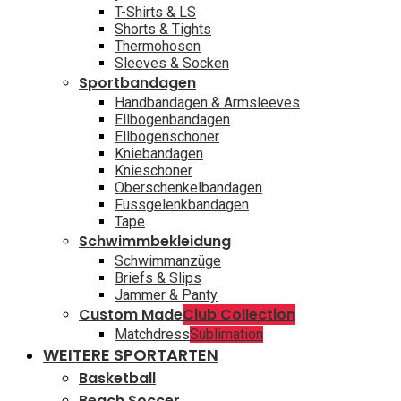
T-Shirts & LS
Shorts & Tights
Thermohosen
Sleeves & Socken
Sportbandagen
Handbandagen & Armsleeves
Ellbogenbandagen
Ellbogenschoner
Kniebandagen
Knieschoner
Oberschenkelbandagen
Fussgelenkbandagen
Tape
Schwimmbekleidung
Schwimmanzüge
Briefs & Slips
Jammer & Panty
Custom Made
Club Collection
Matchdress
Sublimation
WEITERE SPORTARTEN
Basketball
Beach Soccer