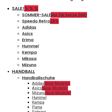
SALE!
% % %
SOMMER-SALE
Nur für kurze Zeit!
Speedo Retro
20%
Adidas
Asics
Erima
Hummel
Kempa
Mikasa
Mizuno
HANDBALL
Handballschuhe
Adidas
Neue Modelle!
Asics
Neue Modelle!
Mizuno
Neue Modelle!
Hummel
Kempa
Puma
Salming