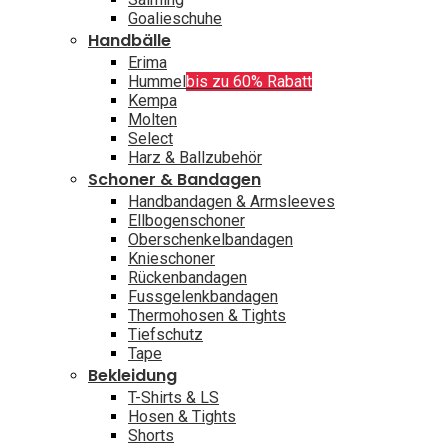
Goalieschuhe
Handbälle
Erima
Hummel
bis zu 60% Rabatt
Kempa
Molten
Select
Harz & Ballzubehör
Schoner & Bandagen
Handbandagen & Armsleeves
Ellbogenschoner
Oberschenkelbandagen
Knieschoner
Rückenbandagen
Fussgelenkbandagen
Thermohosen & Tights
Tiefschutz
Tape
Bekleidung
T-Shirts & LS
Hosen & Tights
Shorts