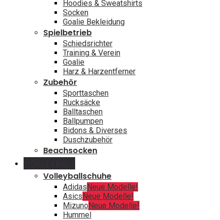
Hoodies & Sweatshirts
Socken
Goalie Bekleidung
Spielbetrieb
Schiedsrichter
Training & Verein
Goalie
Harz & Harzentferner
Zubehör
Sporttaschen
Rucksäcke
Balltaschen
Ballpumpen
Bidons & Diverses
Duschzubehör
Beachsocken
VOLLEYBALL
Volleyballschuhe
Adidas
Neue Modelle!
Asics
Neue Modelle!
Mizuno
Neue Modelle!
Hummel