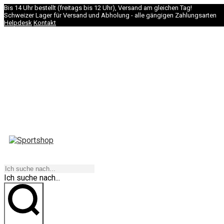
Bis 14 Uhr bestellt (freitags bis 12 Uhr), Versand am gleichen Tag!
Schweizer Lager für Versand und Abholung - alle gängigen Zahlungsarten
Helpdesk
Kontakt
NAVIGATION
Ich suche nach...
los geht's!