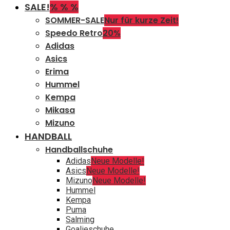
SALE!
% % %
SOMMER-SALE
Nur für kurze Zeit!
Speedo Retro
20%
Adidas
Asics
Erima
Hummel
Kempa
Mikasa
Mizuno
HANDBALL
Handballschuhe
Adidas
Neue Modelle!
Asics
Neue Modelle!
Mizuno
Neue Modelle!
Hummel
Kempa
Puma
Salming
Goalieschuhe