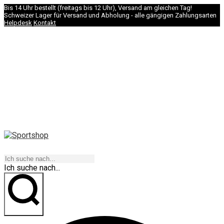
Bis 14 Uhr bestellt (freitags bis 12 Uhr), Versand am gleichen Tag!
Schweizer Lager für Versand und Abholung - alle gängigen Zahlungsarten
Helpdesk
Kontakt
NAVIGATION
Ich suche nach...
los geht's!