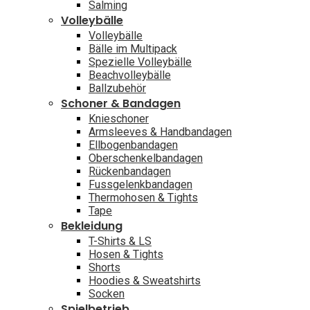
Salming
Volleybälle
Volleybälle
Bälle im Multipack
Spezielle Volleybälle
Beachvolleybälle
Ballzubehör
Schoner & Bandagen
Knieschoner
Armsleeves & Handbandagen
Ellbogenbandagen
Oberschenkelbandagen
Rückenbandagen
Fussgelenkbandagen
Thermohosen & Tights
Tape
Bekleidung
T-Shirts & LS
Hosen & Tights
Shorts
Hoodies & Sweatshirts
Socken
Spielbetrieb