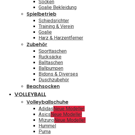
Socken
Goalie Bekleidung
Spielbetrieb
Schiedsrichter
Training & Verein
Goalie
Harz & Harzentferner
Zubehör
Sporttaschen
Rucksäcke
Balltaschen
Ballpumpen
Bidons & Diverses
Duschzubehör
Beachsocken
VOLLEYBALL
Volleyballschuhe
Adidas
Neue Modelle!
Asics
Neue Modelle!
Mizuno
Neue Modelle!
Hummel
Puma