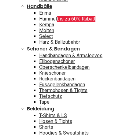
Handbälle
Erima
Hummel
bis zu 60% Rabatt
Kempa
Molten
Select
Harz & Ballzubehör
Schoner & Bandagen
Handbandagen & Armsleeves
Ellbogenschoner
Oberschenkelbandagen
Knieschoner
Rückenbandagen
Fussgelenkbandagen
Thermohosen & Tights
Tiefschutz
Tape
Bekleidung
T-Shirts & LS
Hosen & Tights
Shorts
Hoodies & Sweatshirts