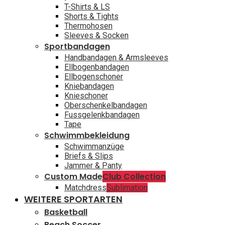
T-Shirts & LS
Shorts & Tights
Thermohosen
Sleeves & Socken
Sportbandagen
Handbandagen & Armsleeves
Ellbogenbandagen
Ellbogenschoner
Kniebandagen
Knieschoner
Oberschenkelbandagen
Fussgelenkbandagen
Tape
Schwimmbekleidung
Schwimmanzüge
Briefs & Slips
Jammer & Panty
Custom Made
Club Collection
Matchdress
Sublimation
WEITERE SPORTARTEN
Basketball
Beach Soccer