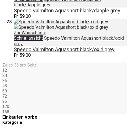
black/dapple grey
Speedo Valmilton Aquashort black/dapple grey
Fr. 59.00
Zur Wunschliste
Schnellansicht
Speedo Valmilton Aquashort black/oxid
grey
Speedo Valmilton Aquashort black/oxid grey
Fr. 59.00
Zeige
36
pro Seite
12
24
36
48
60
72
96
120
168
Einkaufen vorbei
Kategorie