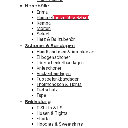
Handbälle
Erima
Hummel
bis zu 60% Rabatt
Kempa
Molten
Select
Harz & Ballzubehör
Schoner & Bandagen
Handbandagen & Armsleeves
Ellbogenschoner
Oberschenkelbandagen
Knieschoner
Rückenbandagen
Fussgelenkbandagen
Thermohosen & Tights
Tiefschutz
Tape
Bekleidung
T-Shirts & LS
Hosen & Tights
Shorts
Hoodies & Sweatshirts