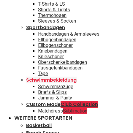
T-Shirts & LS
Shorts & Tights
Thermohosen
Sleeves & Socken
Sportbandagen
Handbandagen & Armsleeves
Ellbogenbandagen
Ellbogenschoner
Kniebandagen
Knieschoner
Oberschenkelbandagen
Fussgelenkbandagen
Tape
Schwimmbekleidung
Schwimmanzüge
Briefs & Slips
Jammer & Panty
Custom Made
Club Collection
Matchdress
Sublimation
WEITERE SPORTARTEN
Basketball
Beach Soccer