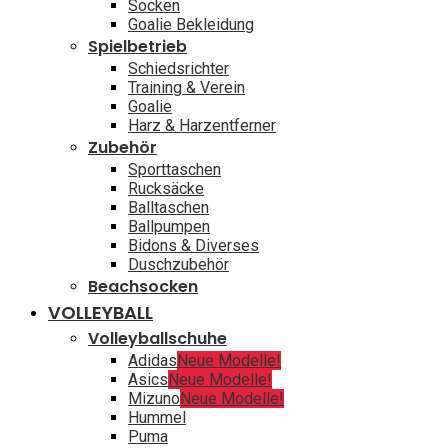
Socken
Goalie Bekleidung
Spielbetrieb
Schiedsrichter
Training & Verein
Goalie
Harz & Harzentferner
Zubehör
Sporttaschen
Rucksäcke
Balltaschen
Ballpumpen
Bidons & Diverses
Duschzubehör
Beachsocken
VOLLEYBALL
Volleyballschuhe
Adidas
Neue Modelle!
Asics
Neue Modelle!
Mizuno
Neue Modelle!
Hummel
Puma