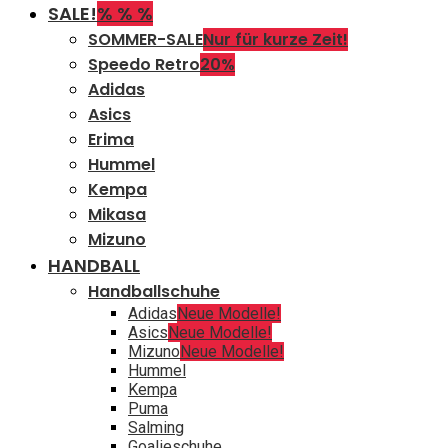
SALE!
% % %
SOMMER-SALE
Nur für kurze Zeit!
Speedo Retro
20%
Adidas
Asics
Erima
Hummel
Kempa
Mikasa
Mizuno
HANDBALL
Handballschuhe
Adidas
Neue Modelle!
Asics
Neue Modelle!
Mizuno
Neue Modelle!
Hummel
Kempa
Puma
Salming
Goalieschuhe