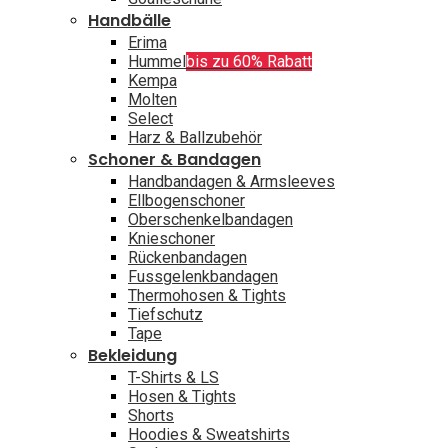
Handbälle
Erima
Hummel
bis zu 60% Rabatt
Kempa
Molten
Select
Harz & Ballzubehör
Schoner & Bandagen
Handbandagen & Armsleeves
Ellbogenschoner
Oberschenkelbandagen
Knieschoner
Rückenbandagen
Fussgelenkbandagen
Thermohosen & Tights
Tiefschutz
Tape
Bekleidung
T-Shirts & LS
Hosen & Tights
Shorts
Hoodies & Sweatshirts