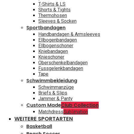
T-Shirts & LS
Shorts & Tights
Thermohosen
Sleeves & Socken
Sportbandagen
Handbandagen & Armsleeves
Ellbogenbandagen
Ellbogenschoner
Kniebandagen
Knieschoner
Oberschenkelbandagen
Fussgelenkbandagen
Tape
Schwimmbekleidung
Schwimmanzüge
Briefs & Slips
Jammer & Panty
Custom Made
Club Collection
Matchdress
Sublimation
WEITERE SPORTARTEN
Basketball
Beach Soccer