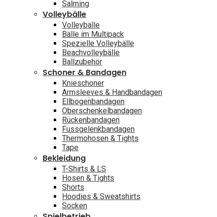
Salming
Volleybälle
Volleybälle
Bälle im Multipack
Spezielle Volleybälle
Beachvolleybälle
Ballzubehör
Schoner & Bandagen
Knieschoner
Armsleeves & Handbandagen
Ellbogenbandagen
Oberschenkelbandagen
Rückenbandagen
Fussgelenkbandagen
Thermohosen & Tights
Tape
Bekleidung
T-Shirts & LS
Hosen & Tights
Shorts
Hoodies & Sweatshirts
Socken
Spielbetrieb