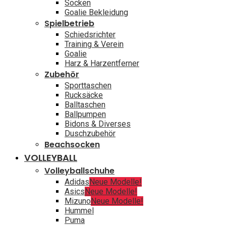
Socken
Goalie Bekleidung
Spielbetrieb
Schiedsrichter
Training & Verein
Goalie
Harz & Harzentferner
Zubehör
Sporttaschen
Rucksäcke
Balltaschen
Ballpumpen
Bidons & Diverses
Duschzubehör
Beachsocken
VOLLEYBALL
Volleyballschuhe
Adidas
Neue Modelle!
Asics
Neue Modelle!
Mizuno
Neue Modelle!
Hummel
Puma