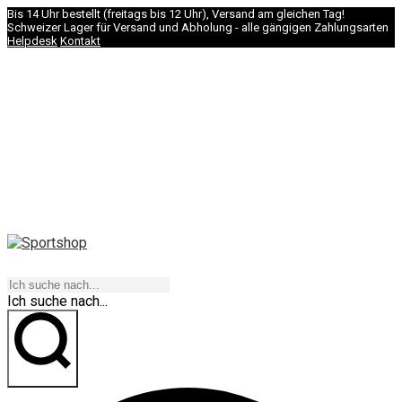
Bis 14 Uhr bestellt (freitags bis 12 Uhr), Versand am gleichen Tag!
Schweizer Lager für Versand und Abholung - alle gängigen Zahlungsarten
Helpdesk
Kontakt
NAVIGATION
Ich suche nach...
los geht's!