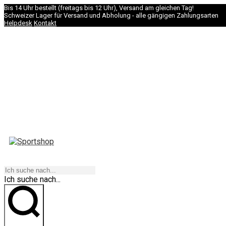
Bis 14 Uhr bestellt (freitags bis 12 Uhr), Versand am gleichen Tag!
Schweizer Lager für Versand und Abholung - alle gängigen Zahlungsarten
Helpdesk
Kontakt
NAVIGATION
Ich suche nach...
los geht's!