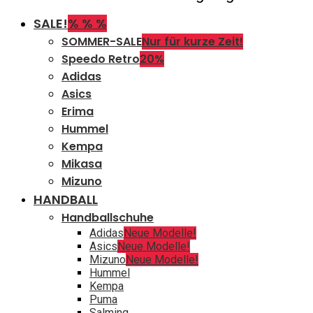
SALE!
% % %
SOMMER-SALE
Nur für kurze Zeit!
Speedo Retro
20%
Adidas
Asics
Erima
Hummel
Kempa
Mikasa
Mizuno
HANDBALL
Handballschuhe
Adidas
Neue Modelle!
Asics
Neue Modelle!
Mizuno
Neue Modelle!
Hummel
Kempa
Puma
Salming