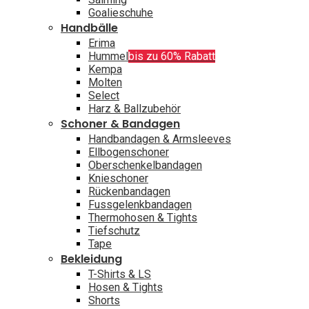
Goalieschuhe
Handbälle
Erima
Hummel
bis zu 60% Rabatt
Kempa
Molten
Select
Harz & Ballzubehör
Schoner & Bandagen
Handbandagen & Armsleeves
Ellbogenschoner
Oberschenkelbandagen
Knieschoner
Rückenbandagen
Fussgelenkbandagen
Thermohosen & Tights
Tiefschutz
Tape
Bekleidung
T-Shirts & LS
Hosen & Tights
Shorts