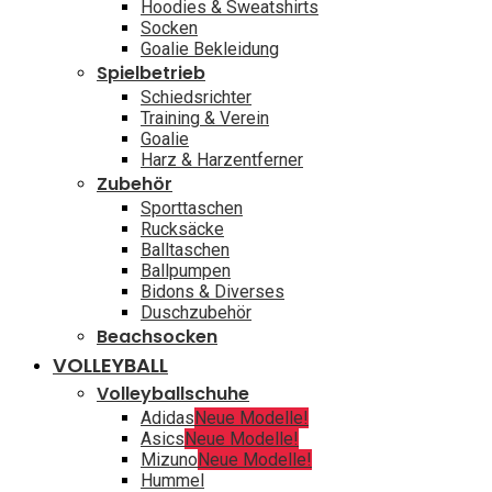
Hoodies & Sweatshirts
Socken
Goalie Bekleidung
Spielbetrieb
Schiedsrichter
Training & Verein
Goalie
Harz & Harzentferner
Zubehör
Sporttaschen
Rucksäcke
Balltaschen
Ballpumpen
Bidons & Diverses
Duschzubehör
Beachsocken
VOLLEYBALL
Volleyballschuhe
Adidas
Neue Modelle!
Asics
Neue Modelle!
Mizuno
Neue Modelle!
Hummel