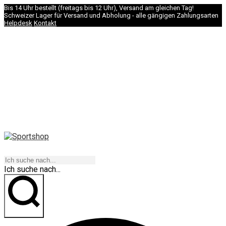
Bis 14 Uhr bestellt (freitags bis 12 Uhr), Versand am gleichen Tag!
Schweizer Lager für Versand und Abholung - alle gängigen Zahlungsarten
Helpdesk
Kontakt
NAVIGATION
Ich suche nach...
los geht's!