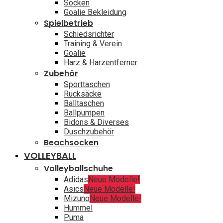
Socken
Goalie Bekleidung
Spielbetrieb
Schiedsrichter
Training & Verein
Goalie
Harz & Harzentferner
Zubehör
Sporttaschen
Rucksäcke
Balltaschen
Ballpumpen
Bidons & Diverses
Duschzubehör
Beachsocken
VOLLEYBALL
Volleyballschuhe
Adidas
Neue Modelle!
Asics
Neue Modelle!
Mizuno
Neue Modelle!
Hummel
Puma