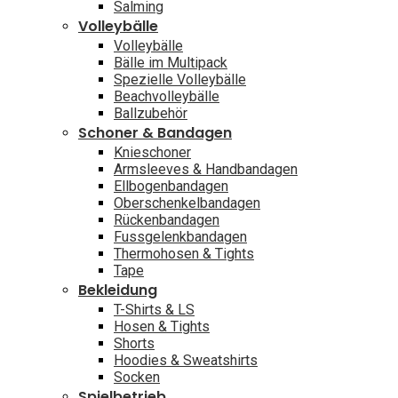
Salming
Volleybälle
Volleybälle
Bälle im Multipack
Spezielle Volleybälle
Beachvolleybälle
Ballzubehör
Schoner & Bandagen
Knieschoner
Armsleeves & Handbandagen
Ellbogenbandagen
Oberschenkelbandagen
Rückenbandagen
Fussgelenkbandagen
Thermohosen & Tights
Tape
Bekleidung
T-Shirts & LS
Hosen & Tights
Shorts
Hoodies & Sweatshirts
Socken
Spielbetrieb