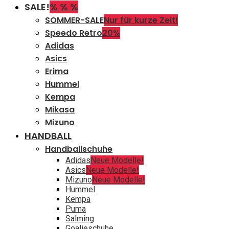
SALE!
% % %
SOMMER-SALE
Nur für kurze Zeit!
Speedo Retro
20%
Adidas
Asics
Erima
Hummel
Kempa
Mikasa
Mizuno
HANDBALL
Handballschuhe
Adidas
Neue Modelle!
Asics
Neue Modelle!
Mizuno
Neue Modelle!
Hummel
Kempa
Puma
Salming
Goalieschuhe