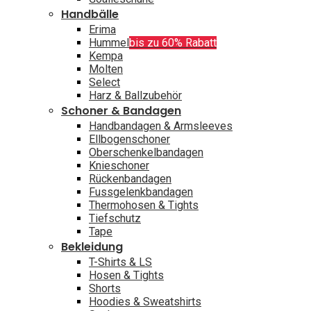
Handbälle
Erima
Hummel
bis zu 60% Rabatt
Kempa
Molten
Select
Harz & Ballzubehör
Schoner & Bandagen
Handbandagen & Armsleeves
Ellbogenschoner
Oberschenkelbandagen
Knieschoner
Rückenbandagen
Fussgelenkbandagen
Thermohosen & Tights
Tiefschutz
Tape
Bekleidung
T-Shirts & LS
Hosen & Tights
Shorts
Hoodies & Sweatshirts