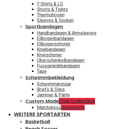
T-Shirts & LS
Shorts & Tights
Thermohosen
Sleeves & Socken
Sportbandagen
Handbandagen & Armsleeves
Ellbogenbandagen
Ellbogenschoner
Kniebandagen
Knieschoner
Oberschenkelbandagen
Fussgelenkbandagen
Tape
Schwimmbekleidung
Schwimmanzüge
Briefs & Slips
Jammer & Panty
Custom Made
Club Collection
Matchdress
Sublimation
WEITERE SPORTARTEN
Basketball
Beach Soccer