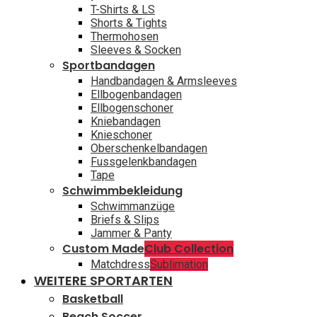
T-Shirts & LS
Shorts & Tights
Thermohosen
Sleeves & Socken
Sportbandagen
Handbandagen & Armsleeves
Ellbogenbandagen
Ellbogenschoner
Kniebandagen
Knieschoner
Oberschenkelbandagen
Fussgelenkbandagen
Tape
Schwimmbekleidung
Schwimmanzüge
Briefs & Slips
Jammer & Panty
Custom Made
Club Collection
Matchdress
Sublimation
WEITERE SPORTARTEN
Basketball
Beach Soccer