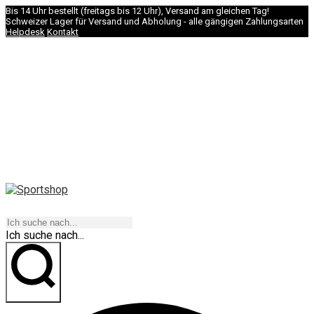
Bis 14 Uhr bestellt (freitags bis 12 Uhr), Versand am gleichen Tag!
Schweizer Lager für Versand und Abholung - alle gängigen Zahlungsarten
Helpdesk
Kontakt
NAVIGATION
Ich suche nach...
los geht's!