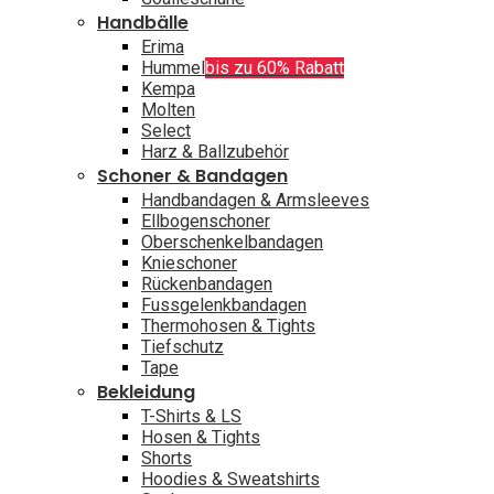
Handbälle
Erima
Hummel
bis zu 60% Rabatt
Kempa
Molten
Select
Harz & Ballzubehör
Schoner & Bandagen
Handbandagen & Armsleeves
Ellbogenschoner
Oberschenkelbandagen
Knieschoner
Rückenbandagen
Fussgelenkbandagen
Thermohosen & Tights
Tiefschutz
Tape
Bekleidung
T-Shirts & LS
Hosen & Tights
Shorts
Hoodies & Sweatshirts