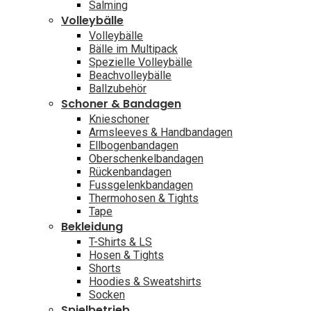
Salming
Volleybälle
Volleybälle
Bälle im Multipack
Spezielle Volleybälle
Beachvolleybälle
Ballzubehör
Schoner & Bandagen
Knieschoner
Armsleeves & Handbandagen
Ellbogenbandagen
Oberschenkelbandagen
Rückenbandagen
Fussgelenkbandagen
Thermohosen & Tights
Tape
Bekleidung
T-Shirts & LS
Hosen & Tights
Shorts
Hoodies & Sweatshirts
Socken
Spielbetrieb