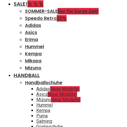
SALE!
% % %
SOMMER-SALE
Nur für kurze Zeit!
Speedo Retro
20%
Adidas
Asics
Erima
Hummel
Kempa
Mikasa
Mizuno
HANDBALL
Handballschuhe
Adidas
Neue Modelle!
Asics
Neue Modelle!
Mizuno
Neue Modelle!
Hummel
Kempa
Puma
Salming
Goalieschuhe