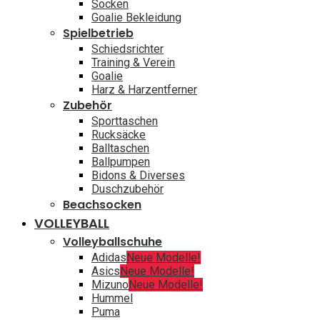
Socken
Goalie Bekleidung
Spielbetrieb
Schiedsrichter
Training & Verein
Goalie
Harz & Harzentferner
Zubehör
Sporttaschen
Rucksäcke
Balltaschen
Ballpumpen
Bidons & Diverses
Duschzubehör
Beachsocken
VOLLEYBALL
Volleyballschuhe
Adidas
Neue Modelle!
Asics
Neue Modelle!
Mizuno
Neue Modelle!
Hummel
Puma