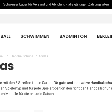
Schweizer Lager für Versand und Abholung - alle gängigen Zahlungsarten
BALL
SCHWIMMEN
BADMINTON
BEKLE
all
Handballschuhe
Adidas
das
e mit den 3 Streifen ist ein Garant für gute und innovative Handballschu
den Spielertyp und für jede Spielerposition den richtigen Handballschuh
en Modelle für die aktuelle Saison.