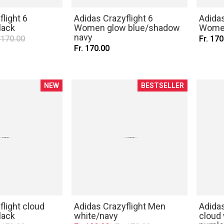
light 6
Adidas Crazyflight 6
Adidas
lack
Women glow blue/shadow
Women
navy
. 170.00
Fr. 170
Fr. 170.00
NEW
BESTSELLER
flight cloud
Adidas Crazyflight Men
Adidas
lack
white/navy
cloud