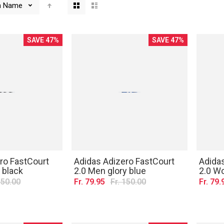
Anzeigen
h
Name
als
SAVE 47%
SAVE 47%
ro FastCourt
Adidas Adizero FastCourt
Adida
 black
2.0 Men glory blue
2.0 W
150.00
Fr. 79.95
Fr. 150.00
Fr. 79.