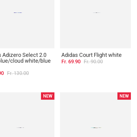
 Adizero Select 2.0
Adidas Court Flight white
blue/cloud white/blue
Fr. 69.90
Fr. 90.00
90
Fr. 130.00
NEW
NEW