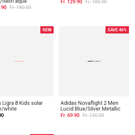
/flash aqua
Fr. 129.90
Fr. 180.00
.90
Fr. 180.00
NEW
SAVE 46%
 Ligra 8 Kids solar
Adidas Novaflight 2 Men
e/white
Lucid Blue/Silver Metallic
00
Fr. 69.90
Fr. 130.00