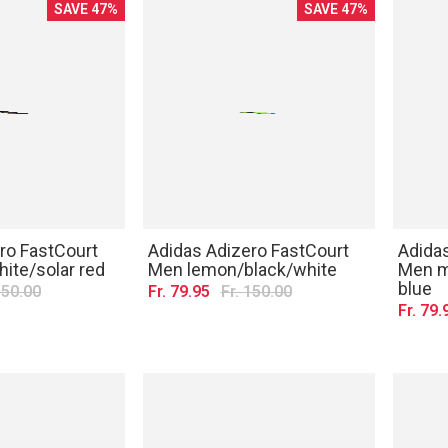
SAVE 47%
SAVE 47%
ro FastCourt
Adidas Adizero FastCourt
Adida
ite/solar red
Men lemon/black/white
Men m
blue
150.00
Fr. 79.95
Fr. 150.00
Fr. 79.