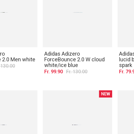
ro
Adidas Adizero
Adidas
 2.0 Men white
ForceBounce 2.0 W cloud
lucid 
white/ice blue
spark
. 130.00
Fr. 99.90
Fr. 130.00
Fr. 79.
NEW