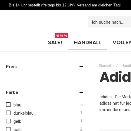
Bis 14 Uhr bestellt (freitags bis 12 Uhr), Versand am gleichen Tag!
% % %
SALE!
HANDBALL
VOLLEY
Startseite
Handb
Preis
Adi
Farbe
adidas - Die Mark
adidas hat für je
Artikel
5
blau
immer die neuest
Artikel
1
dunkelblau
Artikel
1
gelb
Artikel
2
gold