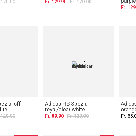
purple
. 170.00
Fr. 129.90
Fr. 170.00
Fr. 129
ezial off
Adidas HB Spezial
Adidas
blue
royal/clear white
orang
. 120.00
Fr. 89.90
Fr. 120.00
Fr. 65.