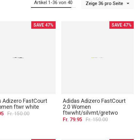
Artikel
1
-
36
von
40
Zeige
36
pro Seite
SAVE 47%
SAVE 47%
s Adizero FastCourt
Adidas Adizero FastCourt
omen ftwr white
2.0 Women
ftwwht/silvmt/gretwo
95
Fr. 150.00
Fr. 79.95
Fr. 150.00