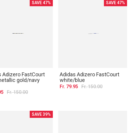
SAVE 47%
SAVE 47%
s Adizero FastCourt
Adidas Adizero FastCourt
etallic gold/navy
white/blue
Fr. 79.95
Fr. 150.00
95
Fr. 150.00
SAVE 39%