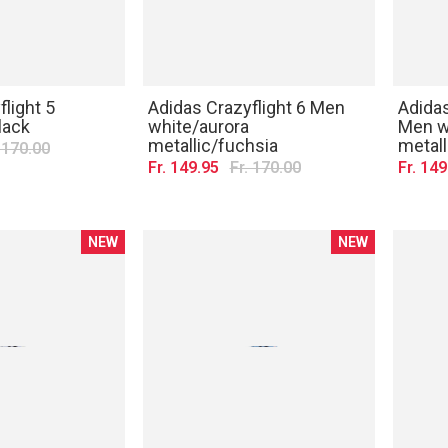
light 5
Adidas Crazyflight 6 Men
Adidas
lack
white/aurora
Men w
metallic/fuchsia
metall
. 170.00
Fr. 149.95
Fr. 170.00
Fr. 149
NEW
NEW