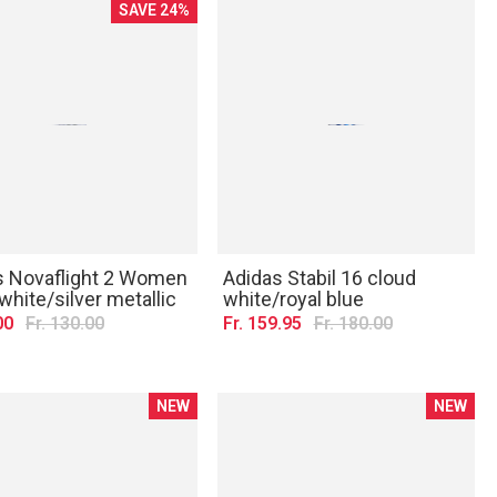
SAVE 24%
s Novaflight 2 Women
Adidas Stabil 16 cloud
white/silver metallic
white/royal blue
00
Fr. 130.00
Fr. 159.95
Fr. 180.00
NEW
NEW