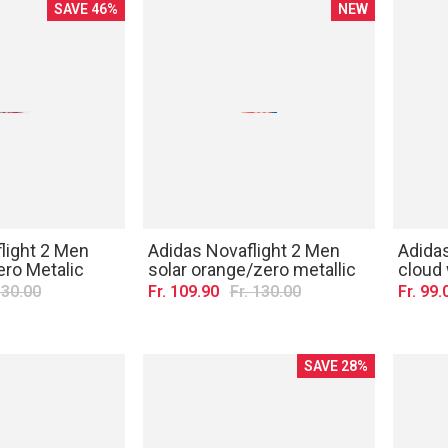
SAVE 46%
NEW
light 2 Men
Adidas Novaflight 2 Men
Adida
ro Metalic
solar orange/zero metallic
cloud 
130.00
Fr. 109.90
Fr. 130.00
Fr. 99.
SAVE 28%