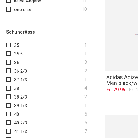
Artikel
11
keine Angabe
Artikel
10
one size
Schuhgrösse
Artikel
1
35
Artikel
1
35.5
Artikel
3
36
Artikel
2
36 2/3
Adidas Adize
Artikel
1
37 1/3
Men black/wh
Artikel
4
38
Fr. 79.95
Fr. 
Artikel
2
38 2/3
Artikel
1
39 1/3
Artikel
5
40
Artikel
5
40 2/3
Artikel
7
41 1/3