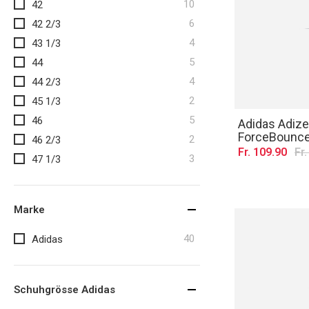
Artikel
10
42
Artikel
6
42 2/3
Artikel
4
43 1/3
Artikel
5
44
Artikel
4
44 2/3
Artikel
2
45 1/3
Artikel
5
46
Adidas Adize
ForceBounce
Artikel
2
46 2/3
Fr. 109.90
Fr
Artikel
3
47 1/3
Marke
Artikel
40
Adidas
Schuhgrösse Adidas