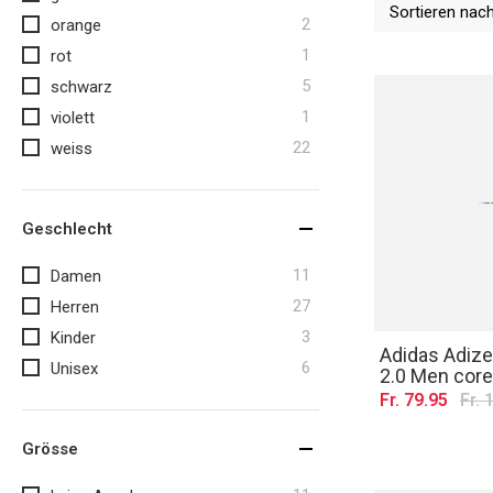
Sortieren nac
Artikel
2
orange
Artikel
1
rot
Artikel
5
schwarz
Artikel
1
violett
Artikel
22
weiss
Geschlecht
Artikel
11
Damen
Artikel
27
Herren
Artikel
3
Kinder
Adidas Adize
Artikel
6
Unisex
2.0 Men core
Fr. 79.95
Fr. 
Grösse