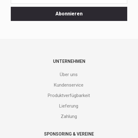
unsere
Spezialaktionen
Abonnieren
und
neuen
Produkte
nicht
entgehen.
Gib
deine
E-
UNTERNEHMEN
Mail
Adresse
Über uns
ein
und
Kundenservice
erhalte
Produktverfügbarkeit
Gutes
von
Lieferung
uns!
Zahlung
SPONSORING & VEREINE