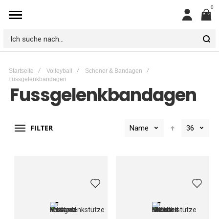
0
Mein
Konto
Ich
suche
Startseite
Volleyball
Schoner & Bandagen
nach...
Fussgelenkbandagen
Fussgelenkbandagen
FILTER
Name
36