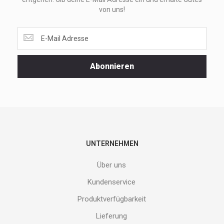
von uns!
Lass
dir
unsere
Spezialaktionen
Abonnieren
und
neuen
Produkte
nicht
entgehen.
Gib
deine
E-
UNTERNEHMEN
Mail
Adresse
Über uns
ein
und
Kundenservice
erhalte
Produktverfügbarkeit
Gutes
von
Lieferung
uns!