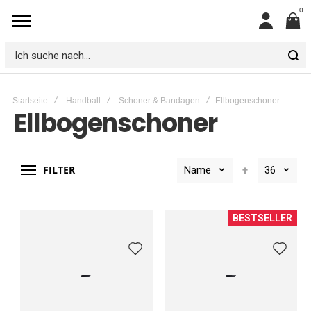
0
Mein
Konto
Ich
suche
Startseite
Handball
Schoner & Bandagen
Ellbogenschoner
nach...
Ellbogenschoner
FILTER
Name
36
BESTSELLER