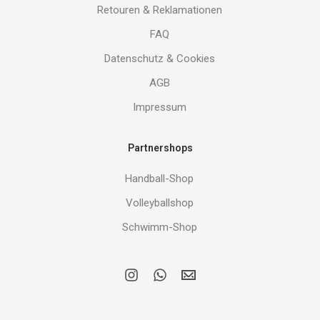
Retouren & Reklamationen
FAQ
Datenschutz & Cookies
AGB
Impressum
Partnershops
Handball-Shop
Volleyballshop
Schwimm-Shop
i
w
E
n
h
M
s
a
A
t
t
I
a
s
L