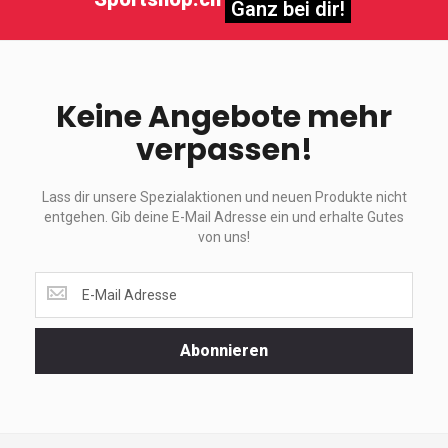
Ganz bei dir!
Keine Angebote mehr
verpassen!
Lass dir unsere Spezialaktionen und neuen Produkte nicht
entgehen. Gib deine E-Mail Adresse ein und erhalte Gutes
von uns!
Lass
dir
unsere
Spezialaktionen
Abonnieren
und
neuen
Produkte
nicht
entgehen.