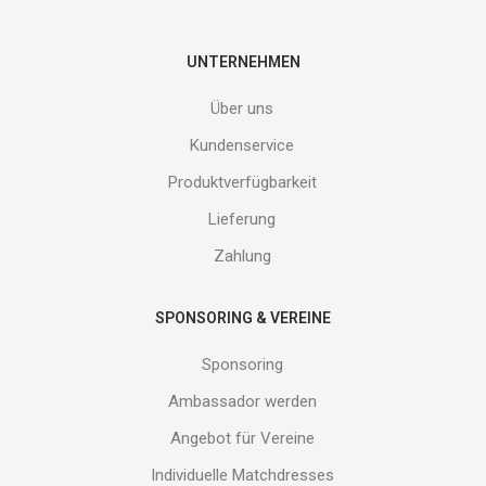
Gib
deine
E-
UNTERNEHMEN
Mail
Adresse
Über uns
ein
und
Kundenservice
erhalte
Produktverfügbarkeit
Gutes
von
Lieferung
uns!
Zahlung
SPONSORING & VEREINE
Sponsoring
Ambassador werden
Angebot für Vereine
Individuelle Matchdresses