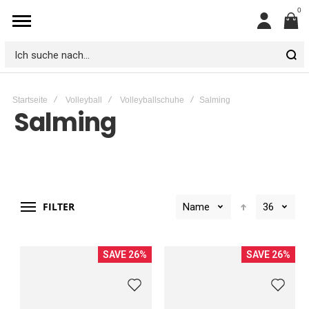
0
Mein
Konto
Ich
suche
Startseite
Volleyball
Volleyballschuhe
Salming
nach...
Salming
FILTER
Name
36
SAVE 26%
SAVE 26%