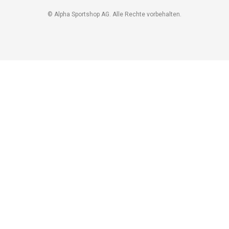
g
a
r
p
© Alpha Sportshop AG. Alle Rechte vorbehalten.
a
p
m