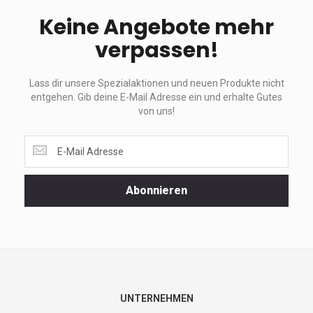
Keine Angebote mehr
verpassen!
Lass dir unsere Spezialaktionen und neuen Produkte nicht
entgehen. Gib deine E-Mail Adresse ein und erhalte Gutes
von uns!
Lass
dir
unsere
Spezialaktionen
Abonnieren
und
neuen
Produkte
nicht
entgehen.
Gib
deine
E-
UNTERNEHMEN
Mail