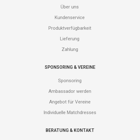
Adresse
Über uns
ein
und
Kundenservice
erhalte
Produktverfügbarkeit
Gutes
von
Lieferung
uns!
Zahlung
SPONSORING & VEREINE
Sponsoring
Ambassador werden
Angebot für Vereine
Individuelle Matchdresses
BERATUNG & KONTAKT