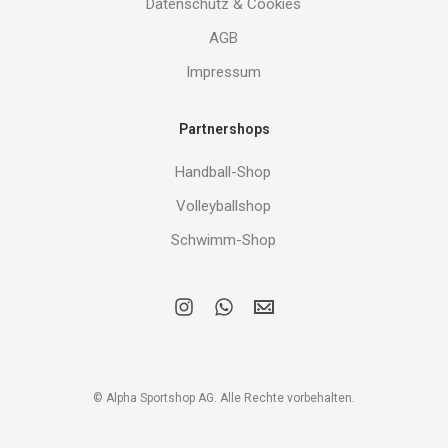
Datenschutz & Cookies
AGB
Impressum
Partnershops
Handball-Shop
Volleyballshop
Schwimm-Shop
i
w
E
n
h
M
s
a
A
t
t
I
a
s
L
g
a
r
p
© Alpha Sportshop AG. Alle Rechte vorbehalten.
a
p
m