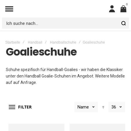
0
Mein
Konto
Ich
suche
Startseite
Handball
Handballschuhe
Goalieschuhe
nach...
Goalieschuhe
Schuhe spezifisch für Handball-Goalies - wir haben die Klassiker
unter den Handball Goalie-Schuhen im Angebot. Weitere Modelle
auf auf Anfrage.
FILTER
Name
36