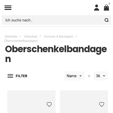
0
Mein
Konto
Ich
suche
Startseite
Volleyball
Schoner & Bandagen
nach...
Oberschenkelbandagen
Oberschenkelbandage
n
FILTER
Name
36