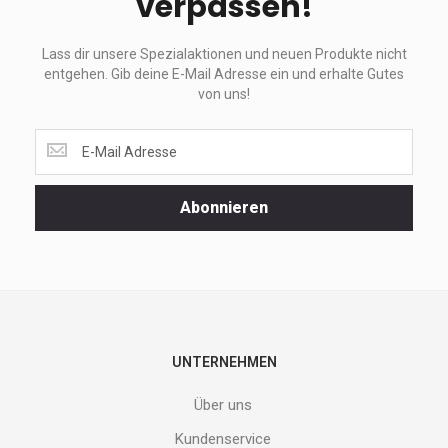
verpassen!
Lass dir unsere Spezialaktionen und neuen Produkte nicht
entgehen. Gib deine E-Mail Adresse ein und erhalte Gutes
von uns!
Lass
dir
unsere
Spezialaktionen
Abonnieren
und
neuen
Produkte
nicht
entgehen.
Gib
deine
E-
UNTERNEHMEN
Mail
Adresse
Über uns
ein
und
Kundenservice